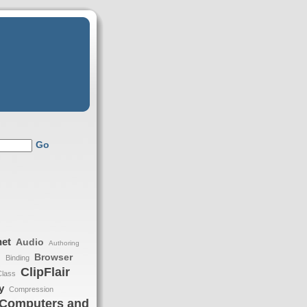
Go
net
Audio
Authoring
Browser
Binding
h
ClipFlair
Class
y
Compression
Computers and