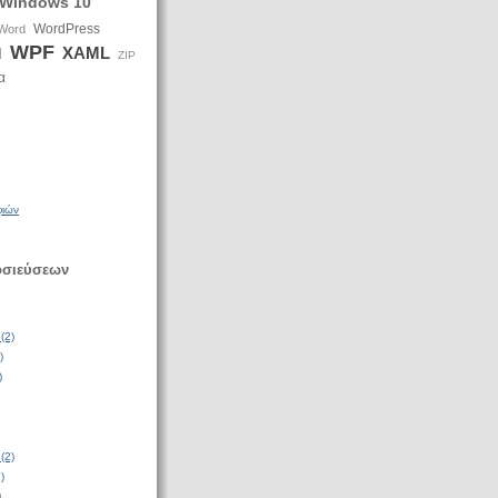
Windows 10
WordPress
Word
WPF
XAML
d
ZIP
α
φιών
οσιεύσεων
(2)
)
)
(2)
)
)