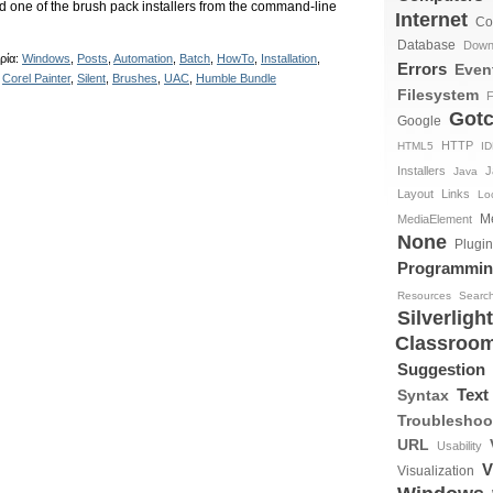
d one of the brush pack installers from the command-line
Internet
Co
Database
Down
ρία:
Windows
,
Posts
,
Automation
,
Batch
,
HowTo
,
Installation
,
Errors
Even
,
Corel Painter
,
Silent
,
Brushes
,
UAC
,
Humble Bundle
Filesystem
F
Got
Google
HTTP
HTML5
I
Installers
J
Java
Layout
Links
Loc
M
MediaElement
None
Plugi
Programmi
Resources
Searc
Silverlight
Classroo
Suggestion
Text
Syntax
Troubleshoo
URL
Usability
V
Visualization