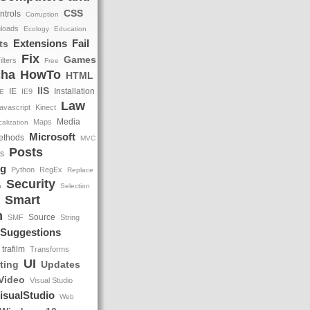
CSS
ntrols
Corruption
loads
Ecology
Education
Extensions
Fail
ts
Fix
Games
ilters
Free
cha
HowTo
HTML
IIS
IE
Installation
IE9
DE
Law
avascript
Kinect
Media
Maps
alization
Microsoft
ethods
MVC
Posts
ns
ng
Python
RegEx
Replace
Security
h
Selection
Smart
m
Source
SMF
String
Suggestions
trafilm
Transforms
UI
ting
Updates
Video
Visual Studio
isualStudio
Web