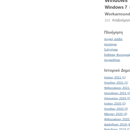
Windows
Windows 7
Workarroun
Αταξινόμητ
ZUI
Πλοήγηση
Αρχική σελίδα
Ιστολόγια
Συζητήσεις
Εκθέσεις Φωτογρα
Αρχειοθήκες
Ιστορικό Δημ
Ιούνιος 2021 (1)
Απρίλιος 2021 (1)
Φεβρουάριος 2021 
Ιανουάριος 2021 (2
Αύγουστος 2020 (3
Ιούλιος 2020 (2)
Απρίλιος 2020 (2)
Μάρτιος 2020 (3)
Φεβρουάριος 2020 
Δεκέμβριος 2019 (1
Νοέμβριος 2019 (1