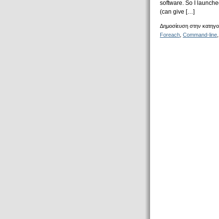
software. So I launche
(can give […]
Δημοσίευση στην κατηγο
Foreach
,
Command-line