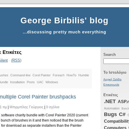
George Birbilis' blog
...discussing pretty much everything
 Ετικέτες
Search
ilent
(RSS)
Το Ιστολόγιο
ushes
Command-line
Corel Painter
Foreach
HowTo
Humble
Αρχική Σελίδα
undle
Installation
Posts
UAC
Windows
Επικοινωνία
Ετικέτες
multiple Corel Painter brushpacks
.NET
ASP.
11 πμ
|
Μπιρμπίλης Γεώργιος
|
0 σχόλια
Automation
Batc
Bugs
C#
n software charity bundle with Corel Painter 2020 (current
 bunch of brushes in it and then noticed that the brush
Compatibilit
for download as separate installers than the Painter
Computers