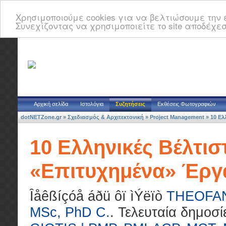
Χρησιμοποιούμε cookies για να βελτιώσουμε την ε
Συνεχίζοντας να χρησιμοποιείτε το site αποδέχεσ
Αρχική σελίδα
Ιστολόγια
Συζητήσεις
Εκθέσεις Φωτογραφιών
dotNETZone.gr
»
Σχεδιασμός & Αρχιτεκτονική
»
Project Management
»
10 Ελ
10 Ελληνικές Βέλτιστ
«Επιτυχημένα» Έρ
Îåêßíçóå áðü ôï ìÝëïò
THEOFANI
MSc, PhD C.
.
Τελευταία δημοσ