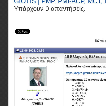
GIOTIS | PMP, PMI-ACP, MCT,
Υπάρχουν 0 απαντήσεις.
Ταξινόμ
11-06-2023, 08:59
10 Ελληνικές Βέλτιστ
THEOFANIS GIOTIS | PMP,
PMI-ACP, MCT, MSc, PhD C.
Παλιό άλλα πάντα επίκαιρο άρ
https://hrpro.gr/10-ellinikes-
Οι
παρακάτω 10 τεχνικές είναι
«BTO»
«ΜΚΤ»
«BVFNM»
«FLOU»
«MTM»
Μέλος από τις 24-09-2004
«DKΤ»
«ΤPP»
ATHENS