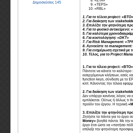
«ETA»
Δημοσιεύσεις 145
«TEPS»
«RBL»
1. Για το τέλειο project: «BTO
2. Για διοίκηση των stakehol
3. Επιλέξτε την φτηνότερη 
4. Για το φυσικό αντικείμενο:
5. Για καλύτερα χρονοδιαγρά
6. Για κοστολόγηση: «DKΤ»
7. Για Risk Management: «ΤP
8. Αγνοείστε το management
9. Για ενημέρωση σχετικά με 
10. Τέλος, για το Project Ma
1. Για το τέλειο project: «BTO»
Πάντοτε να κάνετε το καλύτερο 
εισερχόμενων κλήσεων, εσείς ν
function keys, σύνδεση με το 
κλπ. Κάνοντας την τέλεια εφαρ
2. Για διοίκηση των stakehol
Δεν υπάρχει κανένας λόγος να ε
εμπλέκεται. Ούτως ή άλλως τι 
προϊόν του έργου. Η τεχνική
«Μ
3. Επιλέξτε την φτηνότερη 
Ζητήστε τα πάντα για το έργο σα
Money»
βοηθά πάντα. Με την κ
έργο έτσι ώστε να «πατήσει πό
επέλεξε την φτηνότερη προσφο