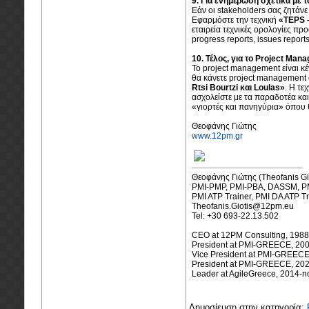
9. Για ενημέρωση σχετικά με 
Εάν οι stakeholders σας ζητάνε
Εφαρμόστε την τεχνική
«TEPS –
εταιρεία τεχνικές ορολογίες προ
progress reports, issues repor
10. Τέλος, για το Project Ma
Το project management είναι κέ
θα κάνετε project management 
Rtsi Bourtzi και Loulas
»
. Η τε
ασχολείστε με τα παραδοτέα και 
«γιορτές και πανηγύρια» όπου θ
Θεοφάνης Γιώτης
www.12pm.gr
Θεοφάνης Γιώτης (Theofanis Gio
PMI-PMP, PMI-PBA, DASSM, PMI
PMI ATP Trainer, PMI DA ATP T
Theofanis.Giotis@12pm.eu
Tel: +30 693-22.13.502
CEO at 12PM Consulting, 198
President at PMI-GREECE, 20
Vice President at PMI-GREEC
President at PMI-GREECE, 20
Leader at AgileGreece, 2014-
Δημοσίευση στην κατηγορία: