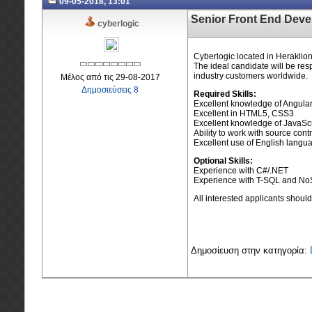
09-05-2018, 13:01
Senior Front End Deve
cyberlogic
Cyberlogic located in Heraklion
The ideal candidate will be res
industry customers worldwide.
Μέλος από τις 29-08-2017
Δημοσιεύσεις 8
Required Skills:
Excellent knowledge of Angular
Excellent in HTML5, CSS3
Excellent knowledge of JavaScr
Ability to work with source cont
Excellent use of English langua
Optional Skills:
Experience with C#/.NET
Experience with T-SQL and N
All interested applicants shoul
Δημοσίευση στην κατηγορία: