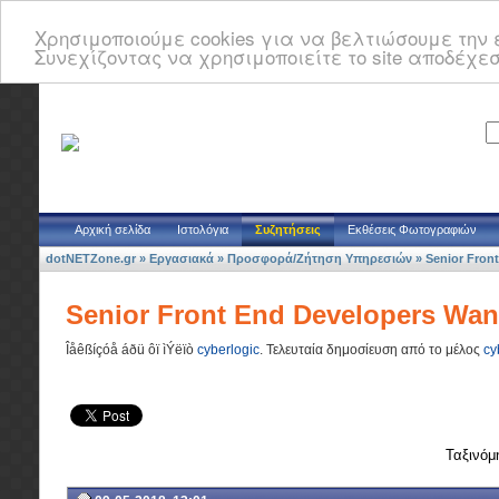
Χρησιμοποιούμε cookies για να βελτιώσουμε την ε
Συνεχίζοντας να χρησιμοποιείτε το site αποδέχεσ
Αρχική σελίδα
Ιστολόγια
Συζητήσεις
Εκθέσεις Φωτογραφιών
dotNETZone.gr
»
Εργασιακά
»
Προσφορά/Ζήτηση Υπηρεσιών
»
Senior Fron
Senior Front End Developers Want
Îåêßíçóå áðü ôï ìÝëïò
cyberlogic
.
Τελευταία δημοσίευση από το μέλος
cy
Ταξινόμ