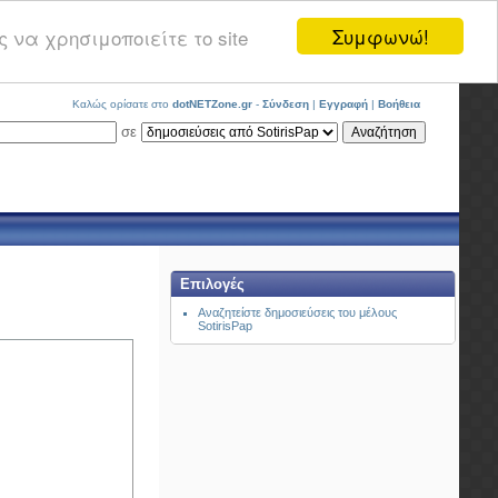
Συμφωνώ!
 να χρησιμοποιείτε το site
Καλώς ορίσατε στο
dotNETZone.gr
-
Σύνδεση
|
Εγγραφή
|
Βοήθεια
σε
Επιλογές
Αναζητείστε δημοσιεύσεις του μέλους
SotirisPap