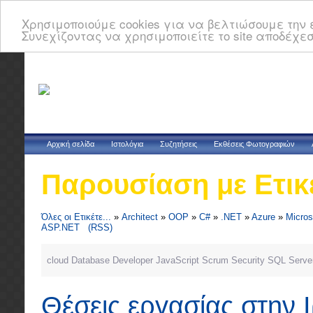
Χρησιμοποιούμε cookies για να βελτιώσουμε την ε
Συνεχίζοντας να χρησιμοποιείτε το site αποδέχεσ
Αρχική σελίδα
Ιστολόγια
Συζητήσεις
Εκθέσεις Φωτογραφιών
Παρουσίαση με Ετικ
Όλες οι Ετικέτε...
»
Architect
»
OOP
»
C#
»
.NET
»
Azure
»
Micros
ASP.NET
(RSS)
cloud
Database
Developer
JavaScript
Scrum
Security
SQL Serve
Θέσεις εργασίας στην 