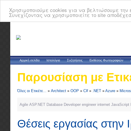
Χρησιμοποιούμε cookies για να βελτιώσουμε την ε
Συνεχίζοντας να χρησιμοποιείτε το site αποδέχεσ
Αρχική σελίδα
Ιστολόγια
Συζητήσεις
Εκθέσεις Φωτογραφιών
Παρουσίαση με Ετικ
Όλες οι Ετικέτε...
»
Architect
»
OOP
»
C#
»
.NET
»
Azure
»
Micros
Agile
ASP.NET
Database
Developer
engineer
internet
JavaScript
Θέσεις εργασίας στην 