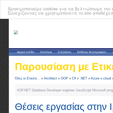
Χρησιμοποιούμε cookies για να βελτιώσουμε την ε
Συνεχίζοντας να χρησιμοποιείτε το site αποδέχεσ
Αρχική σελίδα
Ιστολόγια
Συζητήσεις
Εκθέσεις Φωτογραφιών
Παρουσίαση με Ετικ
Όλες οι Ετικέτε...
»
Architect
»
OOP
»
C#
»
.NET
»
Azure
»
cloud
ASP.NET
Database
Developer
engineer
JavaScript
Microsoft
pro
Θέσεις εργασίας στην 