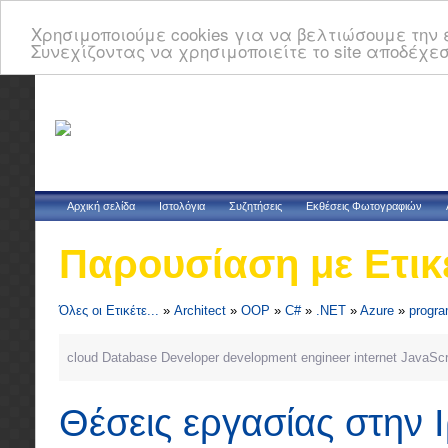
Χρησιμοποιούμε cookies για να βελτιώσουμε την ε
Συνεχίζοντας να χρησιμοποιείτε το site αποδέχεσ
Αρχική σελίδα
Ιστολόγια
Συζητήσεις
Εκθέσεις Φωτογραφιών
Παρουσίαση με Ετικ
Όλες οι Ετικέτε...
»
Architect
»
OOP
»
C#
»
.NET
»
Azure
»
progr
cloud
Database
Developer
development
engineer
internet
JavaScr
Θέσεις εργασίας στην 