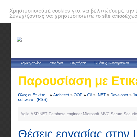
Χρησιμοποιούμε cookies για να βελτιώσουμε την ε
Συνεχίζοντας να χρησιμοποιείτε το site αποδέχεσ
Αρχική σελίδα
Ιστολόγια
Συζητήσεις
Εκθέσεις Φωτογραφιών
Παρουσίαση με Ετικ
Όλες οι Ετικέτε...
»
Architect
»
OOP
»
C#
»
.NET
»
Developer
»
Ja
software
(RSS)
Agile
ASP.NET
Database
engineer
Microsoft
MVC
Scrum
Securit
Θέσεις εργασίας στην 