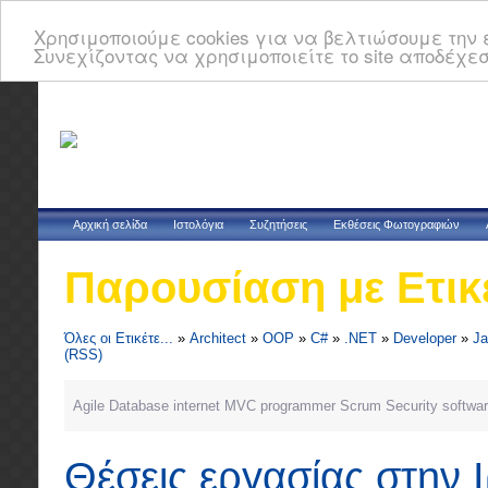
Χρησιμοποιούμε cookies για να βελτιώσουμε την ε
Συνεχίζοντας να χρησιμοποιείτε το site αποδέχεσ
Αρχική σελίδα
Ιστολόγια
Συζητήσεις
Εκθέσεις Φωτογραφιών
Παρουσίαση με Ετικ
Όλες οι Ετικέτε...
»
Architect
»
OOP
»
C#
»
.NET
»
Developer
»
Ja
(RSS)
Agile
Database
internet
MVC
programmer
Scrum
Security
softwa
Θέσεις εργασίας στην 