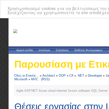
Χρησιμοποιούμε cookies για να βελτιώσουμε την ε
Συνεχίζοντας να χρησιμοποιείτε το site αποδέχεσ
Αρχική σελίδα
Ιστολόγια
Συζητήσεις
Εκθέσεις Φωτογραφιών
Παρουσίαση με Ετικ
Όλες οι Ετικέτε...
»
Architect
»
OOP
»
C#
»
.NET
»
Developer
»
Ja
Microsoft
»
MVC
(RSS)
Agile
ASP.NET
Azure
cloud
internet
Scrum
software
SQL Server
Θέσεις εργασίας στην 