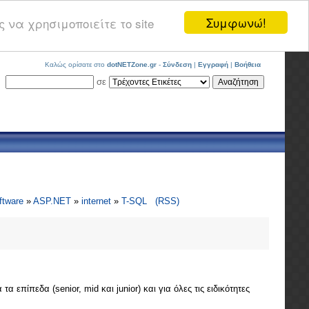
Συμφωνώ!
 να χρησιμοποιείτε το site
Καλώς ορίσατε στο
dotNETZone.gr
-
Σύνδεση
|
Εγγραφή
|
Βοήθεια
σε
ftware
»
ASP.NET
»
internet
»
T-SQL
(RSS)
επίπεδα (senior, mid και junior) και για όλες τις ειδικότητες