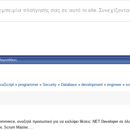
μπειρία πλοήγησής σας σε αυτό το site. Συνεχίζοντας
Αρχειοθήκες
vaScript
»
programmer
»
Security
»
Database
»
development
»
engineer
»
so
ommerce, αναζητά προσωπικό για να καλύψει θέσεις: ΝΕΤ Developer σε όλα τα 
er, Scrum Master, ...