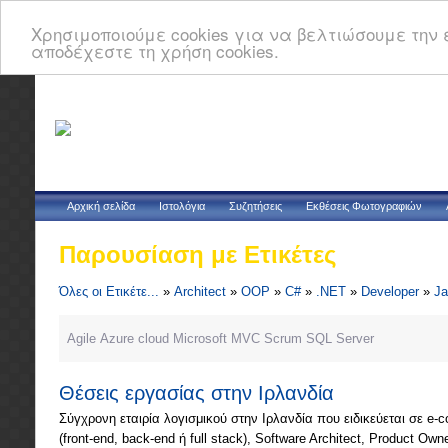
Χρησιμοποιούμε cookies για να βελτιώσουμε την ε
αποδέχεστε τη χρήση cookies.
Αρχική σελίδα
Ιστολόγια
Συζητήσεις
Εκθέσεις Φωτογραφιών
Παρουσίαση με Ετικέτες
Όλες οι Ετικέτε...
»
Architect
»
OOP
»
C#
»
.NET
»
Developer
»
Ja
Agile
Azure
cloud
Microsoft
MVC
Scrum
SQL Server
Θέσεις εργασίας στην Ιρλανδία
Σύγχρονη εταιρία λογισμικού στην Ιρλανδία που ειδικεύεται σε e-c
(front-end, back-end ή full stack), Software Architect, Product Own