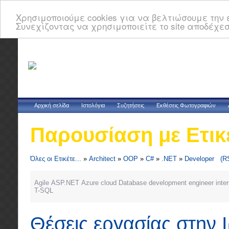
Χρησιμοποιούμε cookies για να βελτιώσουμε την ε
Συνεχίζοντας να χρησιμοποιείτε το site αποδέχεσ
Αρχική σελίδα
Ιστολόγια
Συζητήσεις
Εκθέσεις Φωτογραφιών
Παρουσίαση με Ετικ
Όλες οι Ετικέτε...
»
Architect
»
OOP
»
C#
»
.NET
»
Developer
(R
Agile
ASP.NET
Azure
cloud
Database
development
engineer
inte
T-SQL
Θέσεις εργασίας στην 