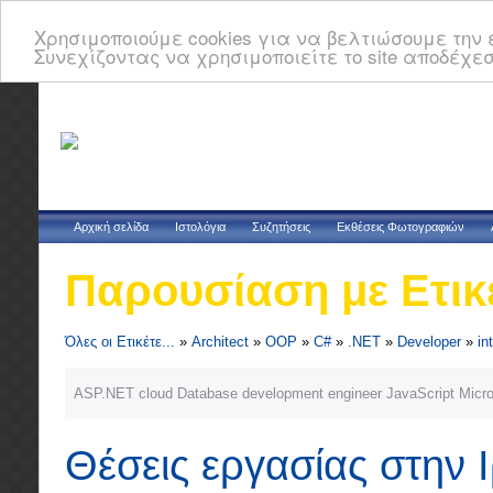
Χρησιμοποιούμε cookies για να βελτιώσουμε την ε
Συνεχίζοντας να χρησιμοποιείτε το site αποδέχεσ
Αρχική σελίδα
Ιστολόγια
Συζητήσεις
Εκθέσεις Φωτογραφιών
Παρουσίαση με Ετικ
Όλες οι Ετικέτε...
»
Architect
»
OOP
»
C#
»
.NET
»
Developer
»
in
ASP.NET
cloud
Database
development
engineer
JavaScript
Micro
Θέσεις εργασίας στην 