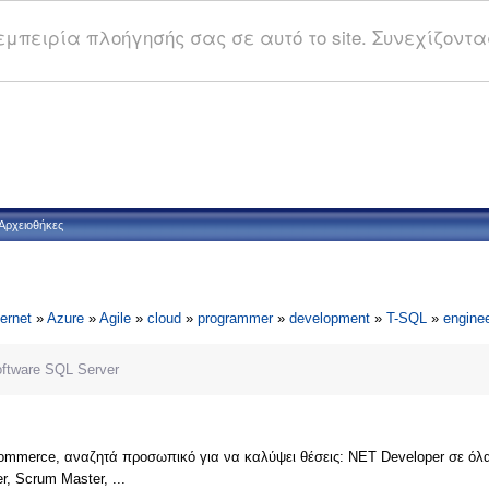
μπειρία πλοήγησής σας σε αυτό το site. Συνεχίζοντας
Αρχειοθήκες
ternet
»
Azure
»
Agile
»
cloud
»
programmer
»
development
»
T-SQL
»
engine
oftware
SQL Server
ommerce, αναζητά προσωπικό για να καλύψει θέσεις: ΝΕΤ Developer σε όλα τα 
er, Scrum Master, ...