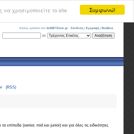
Συμφωνώ!
 να χρησιμοποιείτε το site
Καλώς ορίσατε στο
dotNETZone.gr
-
Σύνδεση
|
Εγγραφή
|
Βοήθεια
σε
er
(RSS)
επίπεδα (senior, mid και junior) και για όλες τις ειδικότητες