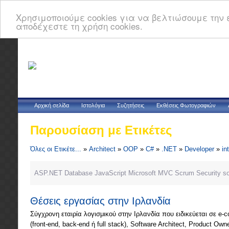
Χρησιμοποιούμε cookies για να βελτιώσουμε την ε
αποδέχεστε τη χρήση cookies.
Αρχική σελίδα
Ιστολόγια
Συζητήσεις
Εκθέσεις Φωτογραφιών
Παρουσίαση με Ετικέτες
Όλες οι Ετικέτε...
»
Architect
»
OOP
»
C#
»
.NET
»
Developer
»
in
ASP.NET
Database
JavaScript
Microsoft
MVC
Scrum
Security
s
Θέσεις εργασίας στην Ιρλανδία
Σύγχρονη εταιρία λογισμικού στην Ιρλανδία που ειδικεύεται σε e-c
(front-end, back-end ή full stack), Software Architect, Product Own