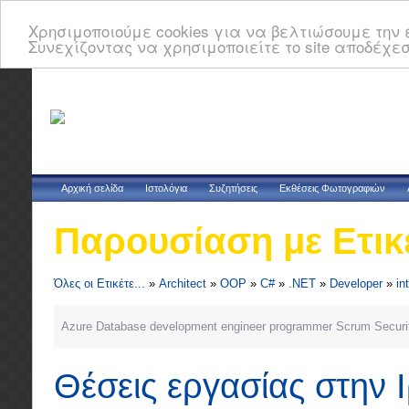
Χρησιμοποιούμε cookies για να βελτιώσουμε την ε
Συνεχίζοντας να χρησιμοποιείτε το site αποδέχεσ
Αρχική σελίδα
Ιστολόγια
Συζητήσεις
Εκθέσεις Φωτογραφιών
Παρουσίαση με Ετικ
Όλες οι Ετικέτε...
»
Architect
»
OOP
»
C#
»
.NET
»
Developer
»
in
Azure
Database
development
engineer
programmer
Scrum
Securi
Θέσεις εργασίας στην 