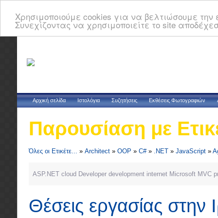
Χρησιμοποιούμε cookies για να βελτιώσουμε την ε
Συνεχίζοντας να χρησιμοποιείτε το site αποδέχεσ
Αρχική σελίδα
Ιστολόγια
Συζητήσεις
Εκθέσεις Φωτογραφιών
Παρουσίαση με Ετικ
Όλες οι Ετικέτε...
»
Architect
»
OOP
»
C#
»
.NET
»
JavaScript
»
A
ASP.NET
cloud
Developer
development
internet
Microsoft
MVC
p
Θέσεις εργασίας στην 