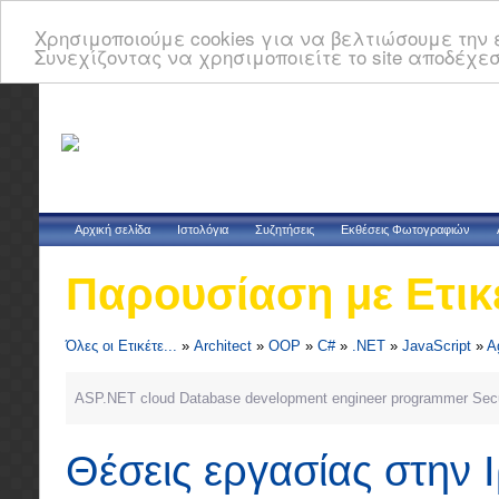
Χρησιμοποιούμε cookies για να βελτιώσουμε την ε
Συνεχίζοντας να χρησιμοποιείτε το site αποδέχεσ
Αρχική σελίδα
Ιστολόγια
Συζητήσεις
Εκθέσεις Φωτογραφιών
Παρουσίαση με Ετικ
Όλες οι Ετικέτε...
»
Architect
»
OOP
»
C#
»
.NET
»
JavaScript
»
A
ASP.NET
cloud
Database
development
engineer
programmer
Secu
Θέσεις εργασίας στην 