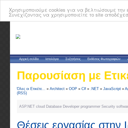
Χρησιμοποιούμε cookies για να βελτιώσουμε την ε
Συνεχίζοντας να χρησιμοποιείτε το site αποδέχεσ
Αρχική σελίδα
Ιστολόγια
Συζητήσεις
Εκθέσεις Φωτογραφιών
Παρουσίαση με Ετικ
Όλες οι Ετικέτε...
»
Architect
»
OOP
»
C#
»
.NET
»
JavaScript
»
A
(RSS)
ASP.NET
cloud
Database
Developer
programmer
Security
softwa
Θέσεις εργασίας στην 