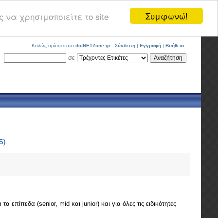
Συμφωνώ!
 να χρησιμοποιείτε το site
Καλώς ορίσατε στο
dotNETZone.gr
-
Σύνδεση
|
Εγγραφή
|
Βοήθεια
σε
S)
επίπεδα (senior, mid και junior) και για όλες τις ειδικότητες