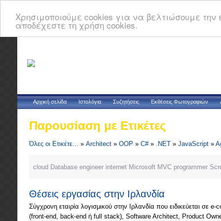
Χρησιμοποιούμε cookies για να βελτιώσουμε την ε
αποδέχεστε τη χρήση cookies.
Αρχική σελίδα
Ιστολόγια
Συζητήσεις
Εκθέσεις Φωτογραφιών
Παρουσίαση με Ετικέτες
Όλες οι Ετικέτε...
»
Architect
»
OOP
»
C#
»
.NET
»
JavaScript
»
A
cloud
Database
engineer
internet
Microsoft
MVC
programmer
Scr
Θέσεις εργασίας στην Ιρλανδία
Σύγχρονη εταιρία λογισμικού στην Ιρλανδία που ειδικεύεται σε e-c
(front-end, back-end ή full stack), Software Architect, Product Own