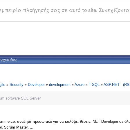
μπειρία πλοήγησής σας σε αυτό το site. Συνεχίζοντας
Αρχειοθήκες
gile
»
Security
»
Developer
»
development
»
Azure
»
T-SQL
»
ASP.NET
(RS
um
software
SQL Server
ommerce, αναζητά προσωπικό για να καλύψει θέσεις: ΝΕΤ Developer σε όλα τα 
er, Scrum Master, ...