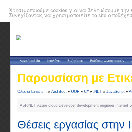
Χρησιμοποιούμε cookies για να βελτιώσουμε την ε
Συνεχίζοντας να χρησιμοποιείτε το site αποδέχεσ
Αρχική σελίδα
Ιστολόγια
Συζητήσεις
Εκθέσεις Φωτογραφιών
Παρουσίαση με Ετικ
Όλες οι Ετικέτε...
»
Architect
»
OOP
»
C#
»
.NET
»
JavaScript
»
A
ASP.NET
Azure
cloud
Developer
development
engineer
internet
S
Θέσεις εργασίας στην 