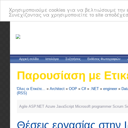
Χρησιμοποιούμε cookies για να βελτιώσουμε την ε
Συνεχίζοντας να χρησιμοποιείτε το site αποδέχεσ
Αρχική σελίδα
Ιστολόγια
Συζητήσεις
Εκθέσεις Φωτογραφιών
Παρουσίαση με Ετικ
Όλες οι Ετικέτε...
»
Architect
»
OOP
»
C#
»
.NET
»
engineer
»
Dat
(RSS)
Agile
ASP.NET
Azure
JavaScript
Microsoft
programmer
Scrum
Se
Θέσεις εργασίας στην 