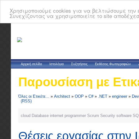
Χρησιμοποιούμε cookies για να βελτιώσουμε την ε
Συνεχίζοντας να χρησιμοποιείτε το site αποδέχεσ
Αρχική σελίδα
Ιστολόγια
Συζητήσεις
Εκθέσεις Φωτογραφιών
Παρουσίαση με Ετικ
Όλες οι Ετικέτε...
»
Architect
»
OOP
»
C#
»
.NET
»
engineer
»
Dev
(RSS)
cloud
Database
internet
programmer
Scrum
Security
software
SQ
Θέσεις εργασίας στην 