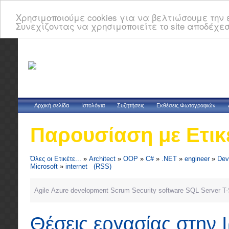
Χρησιμοποιούμε cookies για να βελτιώσουμε την ε
Συνεχίζοντας να χρησιμοποιείτε το site αποδέχεσ
Αρχική σελίδα
Ιστολόγια
Συζητήσεις
Εκθέσεις Φωτογραφιών
Παρουσίαση με Ετικ
Όλες οι Ετικέτε...
»
Architect
»
OOP
»
C#
»
.NET
»
engineer
»
Dev
Microsoft
»
internet
(RSS)
Agile
Azure
development
Scrum
Security
software
SQL Server
T
Θέσεις εργασίας στην 