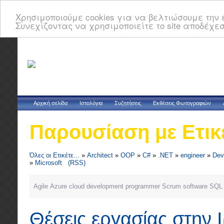
Χρησιμοποιούμε cookies για να βελτιώσουμε την ε
Συνεχίζοντας να χρησιμοποιείτε το site αποδέχεσ
Αρχική σελίδα
Ιστολόγια
Συζητήσεις
Εκθέσεις Φωτογραφιών
Παρουσίαση με Ετικ
Όλες οι Ετικέτε...
»
Architect
»
OOP
»
C#
»
.NET
»
engineer
»
Dev
»
Microsoft
(RSS)
Agile
Azure
cloud
development
programmer
Scrum
software
SQL 
Θέσεις εργασίας στην 