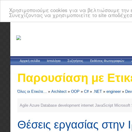
Χρησιμοποιούμε cookies για να βελτιώσουμε την ε
Συνεχίζοντας να χρησιμοποιείτε το site αποδέχεσ
Αρχική σελίδα
Ιστολόγια
Συζητήσεις
Εκθέσεις Φωτογραφιών
Παρουσίαση με Ετικ
Όλες οι Ετικέτε...
»
Architect
»
OOP
»
C#
»
.NET
»
engineer
»
Dev
Agile
Azure
Database
development
internet
JavaScript
Microsoft
Θέσεις εργασίας στην 