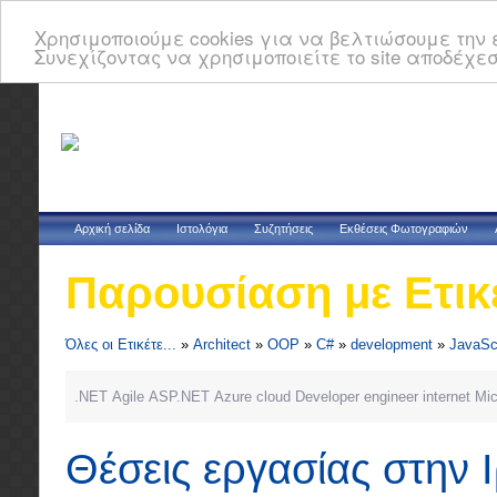
Χρησιμοποιούμε cookies για να βελτιώσουμε την ε
Συνεχίζοντας να χρησιμοποιείτε το site αποδέχεσ
Αρχική σελίδα
Ιστολόγια
Συζητήσεις
Εκθέσεις Φωτογραφιών
Παρουσίαση με Ετικ
Όλες οι Ετικέτε...
»
Architect
»
OOP
»
C#
»
development
»
JavaSc
.NET
Agile
ASP.NET
Azure
cloud
Developer
engineer
internet
Mic
Θέσεις εργασίας στην 