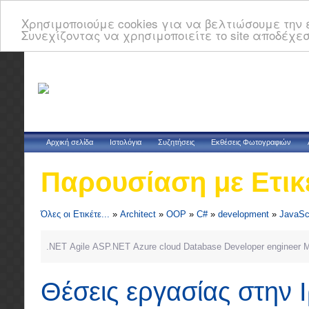
Χρησιμοποιούμε cookies για να βελτιώσουμε την ε
Συνεχίζοντας να χρησιμοποιείτε το site αποδέχεσ
Αρχική σελίδα
Ιστολόγια
Συζητήσεις
Εκθέσεις Φωτογραφιών
Παρουσίαση με Ετικ
Όλες οι Ετικέτε...
»
Architect
»
OOP
»
C#
»
development
»
JavaSc
.NET
Agile
ASP.NET
Azure
cloud
Database
Developer
engineer
M
Θέσεις εργασίας στην 