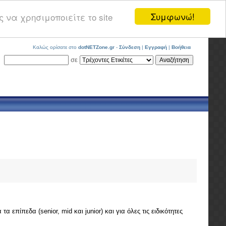
Συμφωνώ!
 να χρησιμοποιείτε το site
Καλώς ορίσατε στο
dotNETZone.gr
-
Σύνδεση
|
Εγγραφή
|
Βοήθεια
σε
επίπεδα (senior, mid και junior) και για όλες τις ειδικότητες