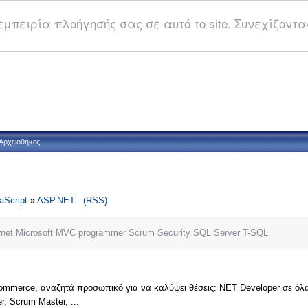
μπειρία πλοήγησής σας σε αυτό το site. Συνεχίζοντας
Αρχειοθήκες
aScript
»
ASP.NET
(RSS)
rnet
Microsoft
MVC
programmer
Scrum
Security
SQL Server
T-SQL
ommerce, αναζητά προσωπικό για να καλύψει θέσεις: ΝΕΤ Developer σε όλα τα 
er, Scrum Master, ...