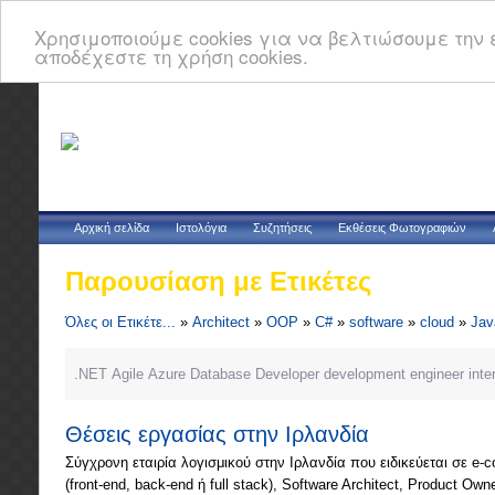
Χρησιμοποιούμε cookies για να βελτιώσουμε την ε
αποδέχεστε τη χρήση cookies.
Αρχική σελίδα
Ιστολόγια
Συζητήσεις
Εκθέσεις Φωτογραφιών
Παρουσίαση με Ετικέτες
Όλες οι Ετικέτε...
»
Architect
»
OOP
»
C#
»
software
»
cloud
»
Jav
.NET
Agile
Azure
Database
Developer
development
engineer
inte
Θέσεις εργασίας στην Ιρλανδία
Σύγχρονη εταιρία λογισμικού στην Ιρλανδία που ειδικεύεται σε e-c
(front-end, back-end ή full stack), Software Architect, Product Own