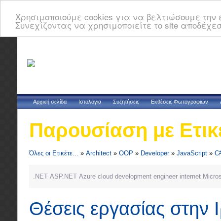
Χρησιμοποιούμε cookies για να βελτιώσουμε την ε
Συνεχίζοντας να χρησιμοποιείτε το site αποδέχεσ
Αρχική σελίδα
Ιστολόγια
Συζητήσεις
Εκθέσεις Φωτογραφιών
Παρουσίαση με Ετικ
Όλες οι Ετικέτε...
»
Architect
»
OOP
»
Developer
»
JavaScript
»
C
.NET
ASP.NET
Azure
cloud
development
engineer
internet
Micros
Θέσεις εργασίας στην 