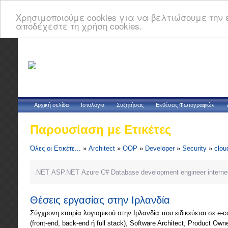
Χρησιμοποιούμε cookies για να βελτιώσουμε την ε
αποδέχεστε τη χρήση cookies.
Αρχική σελίδα
Ιστολόγια
Συζητήσεις
Εκθέσεις Φωτογραφιών
Παρουσίαση με Ετικέτες
Όλες οι Ετικέτε...
»
Architect
»
OOP
»
Developer
»
Security
»
clou
.NET
ASP.NET
Azure
C#
Database
development
engineer
interne
Θέσεις εργασίας στην Ιρλανδία
Σύγχρονη εταιρία λογισμικού στην Ιρλανδία που ειδικεύεται σε e-c
(front-end, back-end ή full stack), Software Architect, Product Own