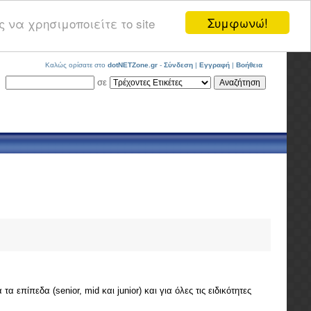
Συμφωνώ!
 να χρησιμοποιείτε το site
Καλώς ορίσατε στο
dotNETZone.gr
-
Σύνδεση
|
Εγγραφή
|
Βοήθεια
σε
επίπεδα (senior, mid και junior) και για όλες τις ειδικότητες