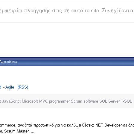
μπειρία πλοήγησής σας σε αυτό το site. Συνεχίζοντας
Αρχειοθήκες
d
»
Agile
(RSS)
t
JavaScript
Microsoft
MVC
programmer
Scrum
software
SQL Server
T-SQL
ommerce, αναζητά προσωπικό για να καλύψει θέσεις: ΝΕΤ Developer σε όλα τα 
er, Scrum Master, ...