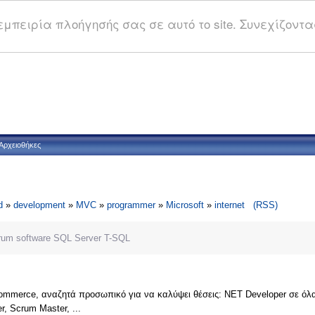
μπειρία πλοήγησής σας σε αυτό το site. Συνεχίζοντας
Αρχειοθήκες
d
»
development
»
MVC
»
programmer
»
Microsoft
»
internet
(RSS)
rum
software
SQL Server
T-SQL
ommerce, αναζητά προσωπικό για να καλύψει θέσεις: ΝΕΤ Developer σε όλα τα 
er, Scrum Master, ...