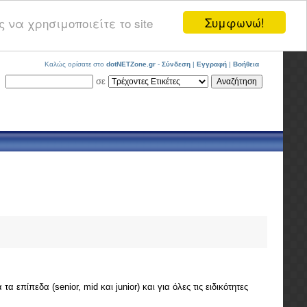
Συμφωνώ!
 να χρησιμοποιείτε το site
Καλώς ορίσατε στο
dotNETZone.gr
-
Σύνδεση
|
Εγγραφή
|
Βοήθεια
σε
επίπεδα (senior, mid και junior) και για όλες τις ειδικότητες