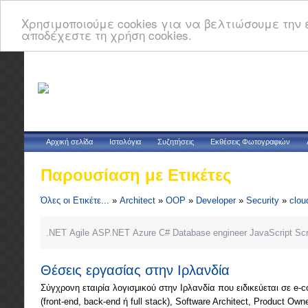
Χρησιμοποιούμε cookies για να βελτιώσουμε την ε
αποδέχεστε τη χρήση cookies.
Αρχική σελίδα
Ιστολόγια
Συζητήσεις
Εκθέσεις Φωτογραφιών
Παρουσίαση με Ετικέτες
Όλες οι Ετικέτε...
»
Architect
»
OOP
»
Developer
»
Security
»
clou
.NET
Agile
ASP.NET
Azure
C#
Database
engineer
JavaScript
Sc
Θέσεις εργασίας στην Ιρλανδία
Σύγχρονη εταιρία λογισμικού στην Ιρλανδία που ειδικεύεται σε e-c
(front-end, back-end ή full stack), Software Architect, Product Own