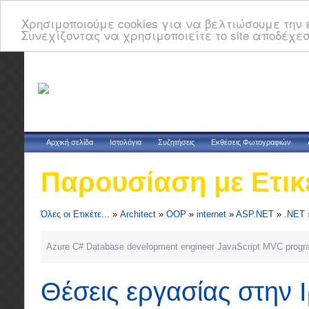
Χρησιμοποιούμε cookies για να βελτιώσουμε την ε
Συνεχίζοντας να χρησιμοποιείτε το site αποδέχεσ
Αρχική σελίδα
Ιστολόγια
Συζητήσεις
Εκθέσεις Φωτογραφιών
Παρουσίαση με Ετικ
Όλες οι Ετικέτε...
»
Architect
»
OOP
»
internet
»
ASP.NET
»
.NET
Azure
C#
Database
development
engineer
JavaScript
MVC
prog
Θέσεις εργασίας στην 