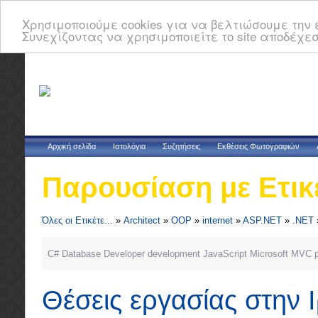
Χρησιμοποιούμε cookies για να βελτιώσουμε την ε
Συνεχίζοντας να χρησιμοποιείτε το site αποδέχεσ
Αρχική σελίδα
Ιστολόγια
Συζητήσεις
Εκθέσεις Φωτογραφιών
Παρουσίαση με Ετικ
Όλες οι Ετικέτε...
»
Architect
»
OOP
»
internet
»
ASP.NET
»
.NET
C#
Database
Developer
development
JavaScript
Microsoft
MVC
Θέσεις εργασίας στην 