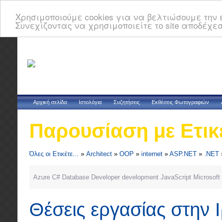
Χρησιμοποιούμε cookies για να βελτιώσουμε την ε
Συνεχίζοντας να χρησιμοποιείτε το site αποδέχεσ
Αρχική σελίδα
Ιστολόγια
Συζητήσεις
Εκθέσεις Φωτογραφιών
Παρουσίαση με Ετικ
Όλες οι Ετικέτε...
»
Architect
»
OOP
»
internet
»
ASP.NET
»
.NET
Azure
C#
Database
Developer
development
JavaScript
Microsoft
Θέσεις εργασίας στην 