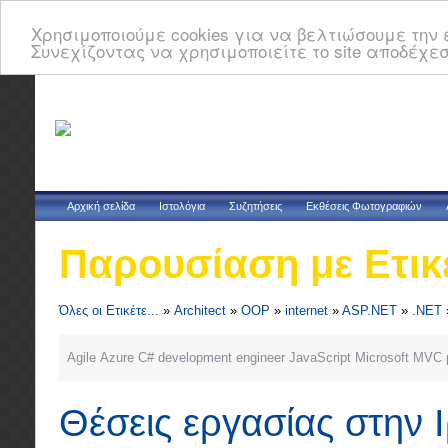
Χρησιμοποιούμε cookies για να βελτιώσουμε την ε
Συνεχίζοντας να χρησιμοποιείτε το site αποδέχεσ
Αρχική σελίδα
Ιστολόγια
Συζητήσεις
Εκθέσεις Φωτογραφιών
Παρουσίαση με Ετικ
Όλες οι Ετικέτε...
»
Architect
»
OOP
»
internet
»
ASP.NET
»
.NET
Agile
Azure
C#
development
engineer
JavaScript
Microsoft
MVC
Θέσεις εργασίας στην 