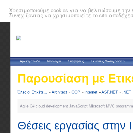
Χρησιμοποιούμε cookies για να βελτιώσουμε την ε
Συνεχίζοντας να χρησιμοποιείτε το site αποδέχεσ
Αρχική σελίδα
Ιστολόγια
Συζητήσεις
Εκθέσεις Φωτογραφιών
Παρουσίαση με Ετικ
Όλες οι Ετικέτε...
»
Architect
»
OOP
»
internet
»
ASP.NET
»
.NET
Agile
C#
cloud
development
JavaScript
Microsoft
MVC
programm
Θέσεις εργασίας στην 