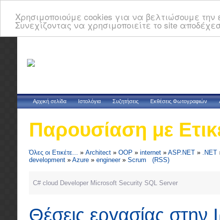
Χρησιμοποιούμε cookies για να βελτιώσουμε την ε
Συνεχίζοντας να χρησιμοποιείτε το site αποδέχεσ
Αρχική σελίδα
Ιστολόγια
Συζητήσεις
Εκθέσεις Φωτογραφιών
Παρουσίαση με Ετικ
Όλες οι Ετικέτε...
»
Architect
»
OOP
»
internet
»
ASP.NET
»
.NET
development
»
Azure
»
engineer
»
Scrum
(RSS)
C#
cloud
Developer
Microsoft
Security
SQL Server
Θέσεις εργασίας στην 