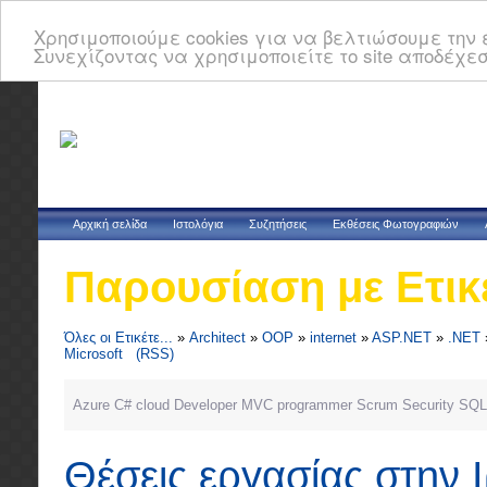
Χρησιμοποιούμε cookies για να βελτιώσουμε την ε
Συνεχίζοντας να χρησιμοποιείτε το site αποδέχεσ
Αρχική σελίδα
Ιστολόγια
Συζητήσεις
Εκθέσεις Φωτογραφιών
Παρουσίαση με Ετικ
Όλες οι Ετικέτε...
»
Architect
»
OOP
»
internet
»
ASP.NET
»
.NET
Microsoft
(RSS)
Azure
C#
cloud
Developer
MVC
programmer
Scrum
Security
SQL
Θέσεις εργασίας στην 