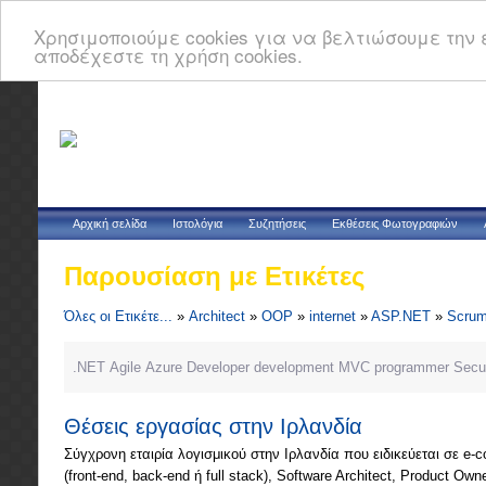
Χρησιμοποιούμε cookies για να βελτιώσουμε την ε
αποδέχεστε τη χρήση cookies.
Αρχική σελίδα
Ιστολόγια
Συζητήσεις
Εκθέσεις Φωτογραφιών
Παρουσίαση με Ετικέτες
Όλες οι Ετικέτε...
»
Architect
»
OOP
»
internet
»
ASP.NET
»
Scru
.NET
Agile
Azure
Developer
development
MVC
programmer
Secur
Θέσεις εργασίας στην Ιρλανδία
Σύγχρονη εταιρία λογισμικού στην Ιρλανδία που ειδικεύεται σε e-c
(front-end, back-end ή full stack), Software Architect, Product Own