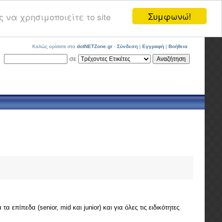
Συμφωνώ!
 να χρησιμοποιείτε το site
Καλώς ορίσατε στο
dotNETZone.gr
-
Σύνδεση
|
Εγγραφή
|
Βοήθεια
σε
επίπεδα (senior, mid και junior) και για όλες τις ειδικότητες