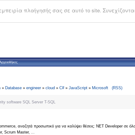
μπειρία πλοήγησής σας σε αυτό το site. Συνεχίζοντας
Αρχειοθήκες
m
»
Database
»
engineer
»
cloud
»
C#
»
JavaScript
»
Microsoft
(RSS)
ity
software
SQL Server
T-SQL
ommerce, αναζητά προσωπικό για να καλύψει θέσεις: ΝΕΤ Developer σε όλα τα 
er, Scrum Master, ...