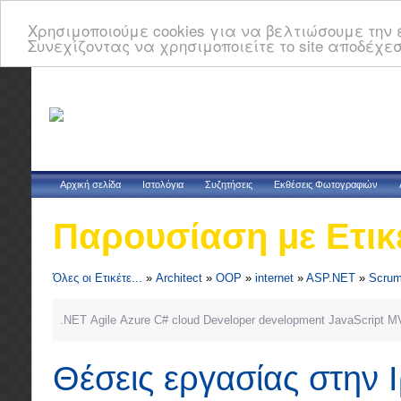
Χρησιμοποιούμε cookies για να βελτιώσουμε την ε
Συνεχίζοντας να χρησιμοποιείτε το site αποδέχεσ
Αρχική σελίδα
Ιστολόγια
Συζητήσεις
Εκθέσεις Φωτογραφιών
Παρουσίαση με Ετικ
Όλες οι Ετικέτε...
»
Architect
»
OOP
»
internet
»
ASP.NET
»
Scru
.NET
Agile
Azure
C#
cloud
Developer
development
JavaScript
M
Θέσεις εργασίας στην 