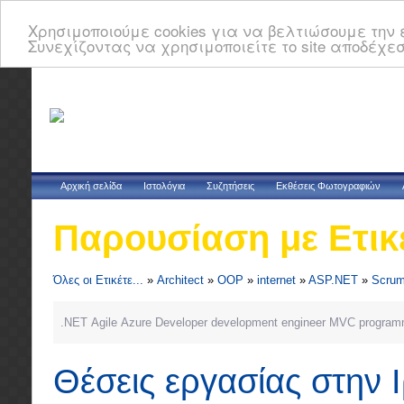
Χρησιμοποιούμε cookies για να βελτιώσουμε την ε
Συνεχίζοντας να χρησιμοποιείτε το site αποδέχεσ
Αρχική σελίδα
Ιστολόγια
Συζητήσεις
Εκθέσεις Φωτογραφιών
Παρουσίαση με Ετικ
Όλες οι Ετικέτε...
»
Architect
»
OOP
»
internet
»
ASP.NET
»
Scru
.NET
Agile
Azure
Developer
development
engineer
MVC
program
Θέσεις εργασίας στην 