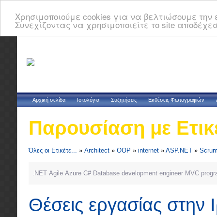
Χρησιμοποιούμε cookies για να βελτιώσουμε την ε
Συνεχίζοντας να χρησιμοποιείτε το site αποδέχεσ
Αρχική σελίδα
Ιστολόγια
Συζητήσεις
Εκθέσεις Φωτογραφιών
Παρουσίαση με Ετικ
Όλες οι Ετικέτε...
»
Architect
»
OOP
»
internet
»
ASP.NET
»
Scru
.NET
Agile
Azure
C#
Database
development
engineer
MVC
prog
Θέσεις εργασίας στην 