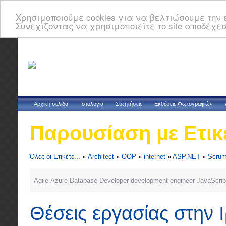
Χρησιμοποιούμε cookies για να βελτιώσουμε την ε
Συνεχίζοντας να χρησιμοποιείτε το site αποδέχεσ
Αρχική σελίδα
Ιστολόγια
Συζητήσεις
Εκθέσεις Φωτογραφιών
Παρουσίαση με Ετικ
Όλες οι Ετικέτε...
»
Architect
»
OOP
»
internet
»
ASP.NET
»
Scru
Agile
Azure
Database
Developer
development
engineer
JavaScrip
Θέσεις εργασίας στην 