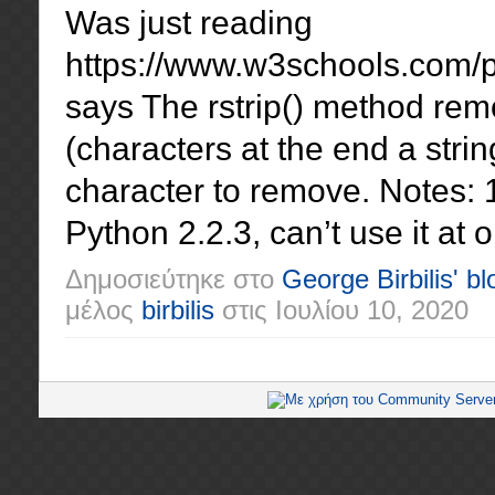
Was just reading
https://www.w3schools.com/py
says The rstrip() method rem
(characters at the end a string
character to remove. Notes:
Python 2.2.3, can’t use it at o
Δημοσιεύτηκε στο
George Birbilis' bl
μέλος
birbilis
στις
Ιουλίου 10, 2020