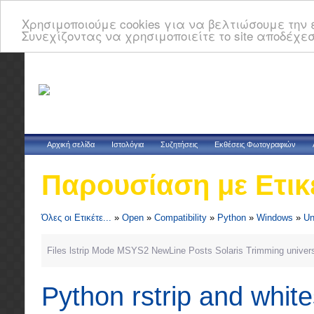
Χρησιμοποιούμε cookies για να βελτιώσουμε την ε
Συνεχίζοντας να χρησιμοποιείτε το site αποδέχεσ
Αρχική σελίδα
Ιστολόγια
Συζητήσεις
Εκθέσεις Φωτογραφιών
Παρουσίαση με Ετικ
Όλες οι Ετικέτε...
»
Open
»
Compatibility
»
Python
»
Windows
»
Un
Files
lstrip
Mode
MSYS2
NewLine
Posts
Solaris
Trimming
univer
Python rstrip and whit