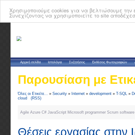
Χρησιμοποιούμε cookies για να βελτιώσουμε την ε
Συνεχίζοντας να χρησιμοποιείτε το site αποδέχεσ
Αρχική σελίδα
Ιστολόγια
Συζητήσεις
Εκθέσεις Φωτογραφιών
Παρουσίαση με Ετικ
Όλες οι Ετικέτε...
»
Security
»
Internet
»
development
»
T-SQL
»
D
cloud
(RSS)
Agile
Azure
C#
JavaScript
Microsoft
programmer
Scrum
software
Θέσεις εργασίας στην 