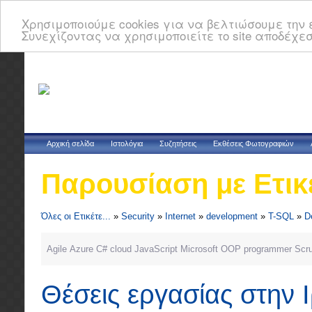
Χρησιμοποιούμε cookies για να βελτιώσουμε την ε
Συνεχίζοντας να χρησιμοποιείτε το site αποδέχεσ
Αρχική σελίδα
Ιστολόγια
Συζητήσεις
Εκθέσεις Φωτογραφιών
Παρουσίαση με Ετικ
Όλες οι Ετικέτε...
»
Security
»
Internet
»
development
»
T-SQL
»
D
Agile
Azure
C#
cloud
JavaScript
Microsoft
OOP
programmer
Scr
Θέσεις εργασίας στην 