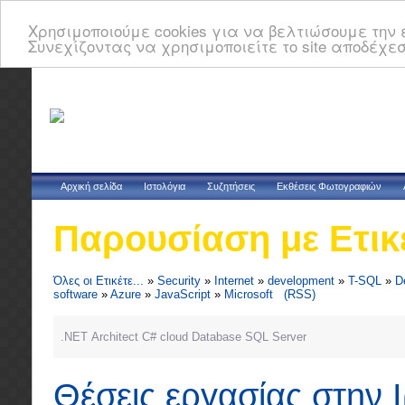
Χρησιμοποιούμε cookies για να βελτιώσουμε την ε
Συνεχίζοντας να χρησιμοποιείτε το site αποδέχεσ
Αρχική σελίδα
Ιστολόγια
Συζητήσεις
Εκθέσεις Φωτογραφιών
Παρουσίαση με Ετικ
Όλες οι Ετικέτε...
»
Security
»
Internet
»
development
»
T-SQL
»
D
software
»
Azure
»
JavaScript
»
Microsoft
(RSS)
.NET
Architect
C#
cloud
Database
SQL Server
Θέσεις εργασίας στην 