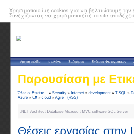
Χρησιμοποιούμε cookies για να βελτιώσουμε την ε
Συνεχίζοντας να χρησιμοποιείτε το site αποδέχεσ
Αρχική σελίδα
Ιστολόγια
Συζητήσεις
Εκθέσεις Φωτογραφιών
Παρουσίαση με Ετικ
Όλες οι Ετικέτε...
»
Security
»
Internet
»
development
»
T-SQL
»
D
Azure
»
C#
»
cloud
»
Agile
(RSS)
.NET
Architect
Database
Microsoft
MVC
software
SQL Server
Θέσεις εργασίας στην 