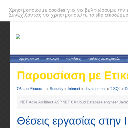
Χρησιμοποιούμε cookies για να βελτιώσουμε την ε
Συνεχίζοντας να χρησιμοποιείτε το site αποδέχεσ
Αρχική σελίδα
Ιστολόγια
Συζητήσεις
Εκθέσεις Φωτογραφιών
Παρουσίαση με Ετικ
Όλες οι Ετικέτε...
»
Security
»
Internet
»
development
»
T-SQL
»
D
.NET
Agile
Architect
ASP.NET
C#
cloud
Database
engineer
JavaS
Θέσεις εργασίας στην 